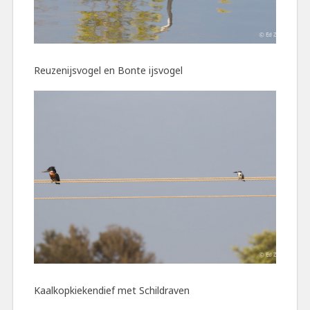
Reuzenijsvogel en Bonte ijsvogel
Kaalkopkiekendief met Schildraven