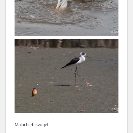
Malachietijsvogel