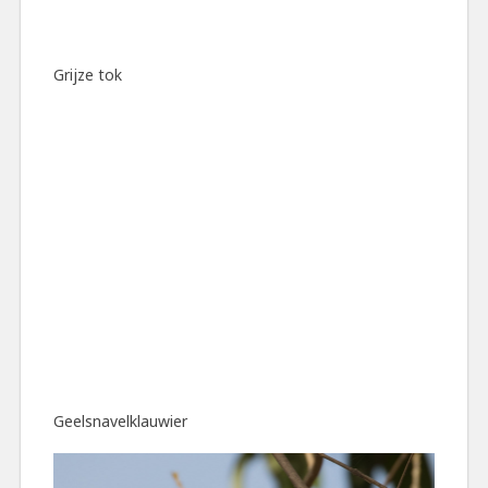
Grijze tok
Geelsnavelklauwier