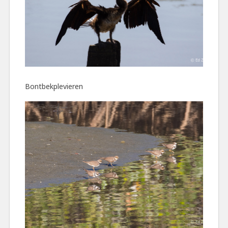
Bontbekplevieren