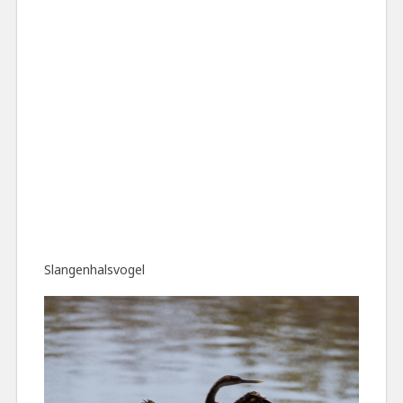
Slangenhalsvogel