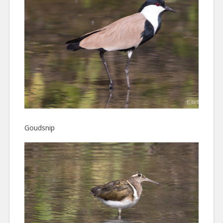
Goudsnip