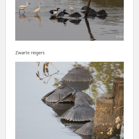
Zwarte reigers