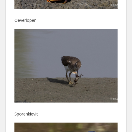
Oeverloper
Sporenkievit