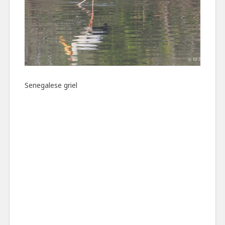
Senegalese griel